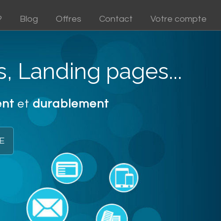
?
Blog
Offres
Contact
Votre compte
, Landing pages...
ent
et
durablement
E