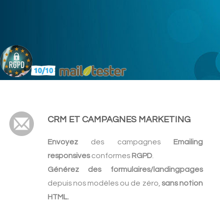
CRM ET CAMPAGNES MARKETING
Envoyez
des campagnes
Emailing
responsives
conformes
RGPD
.
Générez des formulaires/landingpages
depuis nos modèles ou de zéro,
sans notion
HTML.