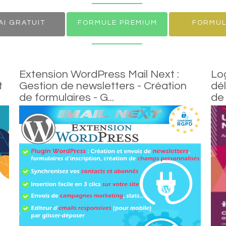
AI GRATUIT
FORMULE PREMIUM
FORMUL
Extension WordPress Mail Next :
Log
t
Gestion de newsletters - Création
dél
de formulaires - G...
de 