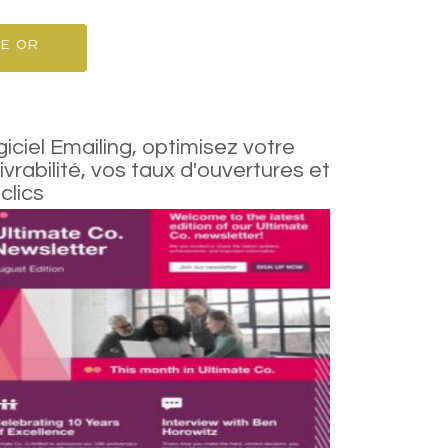
E OR
iciel Emailing, optimisez votre
Profite
ivrabilité, vos taux d'ouvertures et
pour a
clics
transfo