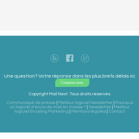
Une question? Votre réponse dans les plus brefs délais ici:
Contactez-nous
Copyright Mail Next. Tous droits réservés.
Communiqué de presse
|
Meilleur logiciel Newsletter
|
Pourquoi
un logiciel d'envoi de mail en masse ?
|
Newsletter
|
Meilleur
logiciel Emailing Marketing
|
Mentions légales
|
Contact